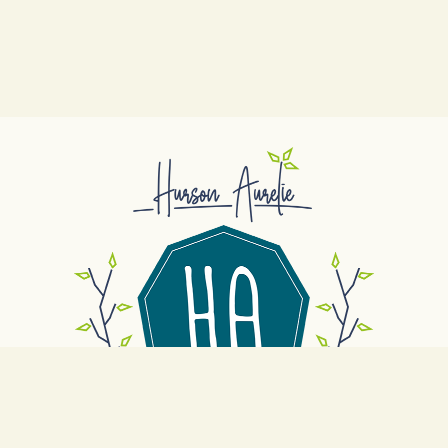
tention
, Harmonia Animae propose des approches naturelles pour le bien-être