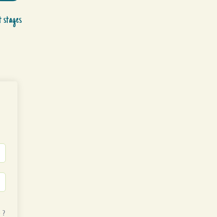
t stages
 ?