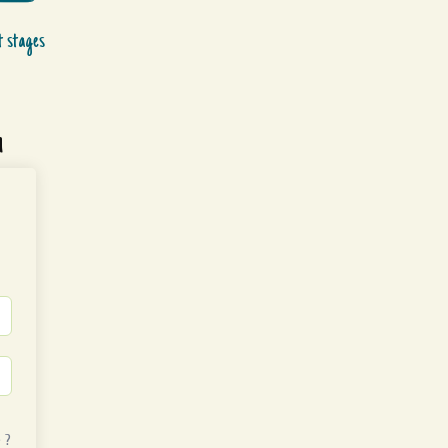
t stages
n
 ?