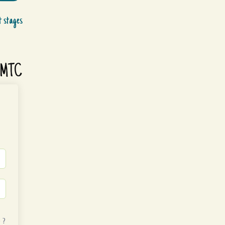
t stages
a MTC
 ?