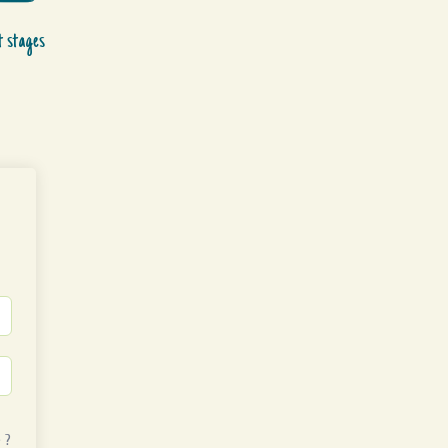
t stages
 ?