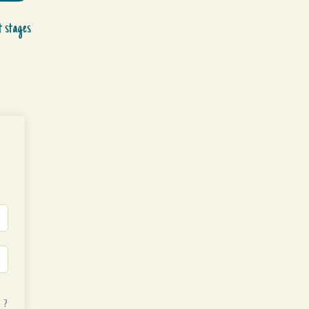
t stages
 ?