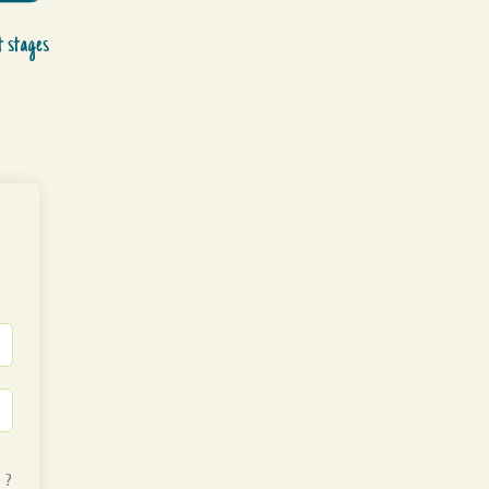
t stages
 ?