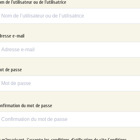
m de l’utilisateur ou de l’utilisatrice
dresse e-mail
ot de passe
onfirmation du mot de passe
ternative:
 m’inscrivant, j’accepte les conditions d’utilisation du site
Conditions