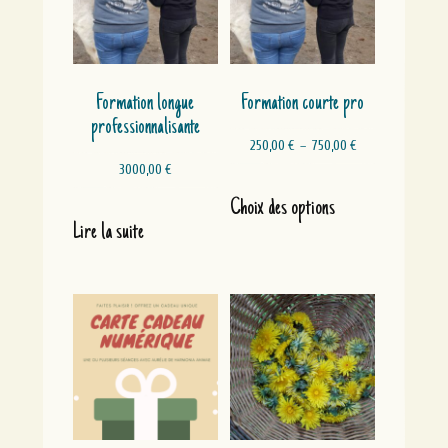
Formation longue
Formation courte pro
professionnalisante
Plage
250,00
€
–
750,00
€
de
3000,00
€
prix :
Ce
250,00 €
produit
Choix des options
à
a
750,00 €
Lire la suite
plusieurs
variations.
Les
options
peuvent
être
choisies
sur
la
page
du
produit