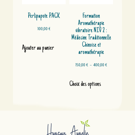
du
produit
Perlipapote PACK
Formation
Aromathérapie
100,00
€
vibratoire NIV 2 :
Médecine Traditionnelle
Chinoise et
Ajouter au panier
aromathérapie
Plage
150,00
€
–
400,00
€
de
prix :
Ce
150,00 €
produit
Choix des options
à
a
400,00 €
plusieurs
variations.
Les
options
peuvent
être
choisies
sur
la