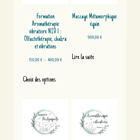
Formation
Massage Métamorphique
Aromathérapie
équin
vibratoire NIV 1 :
900,00
€
Olfactothérapie, chakra
et vibrations
Lire la suite
Plage
150,00
€
–
400,00
€
de
prix :
Ce
150,00 €
produit
Choix des options
à
a
400,00 €
plusieurs
variations.
Les
options
peuvent
être
choisies
sur
la
page