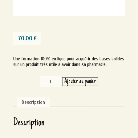
70,00
€
Une formation 100% en ligne pour acquérir des bases solides
sur un produit très utile à avoir dans sa pharmacie.
quantité
Ajouter au panier
de
Alternative:
Argilothérapie
et
phytothérapie
Description
pour
les
animaux
Description