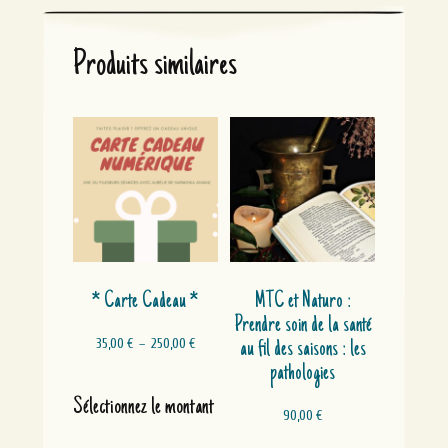
Produits similaires
* Carte Cadeau *
MTC et Naturo :
Prendre soin de la santé
Plage
35,00
€
–
250,00
€
au fil des saisons : les
de
pathologies
prix :
Ce
35,00 €
produit
Sélectionnez le montant
à
a
90,00
€
250,00 €
plusieurs