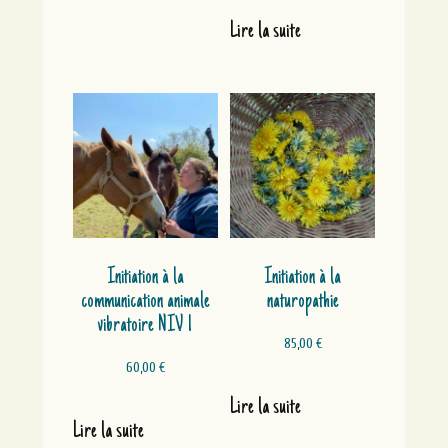
variations.
Les
Lire la suite
options
peuvent
être
choisies
sur
la
page
du
produit
Initiation à la
Initiation à la
communication animale
naturopathie
vibratoire NIV 1
85,00
€
60,00
€
Lire la suite
Lire la suite