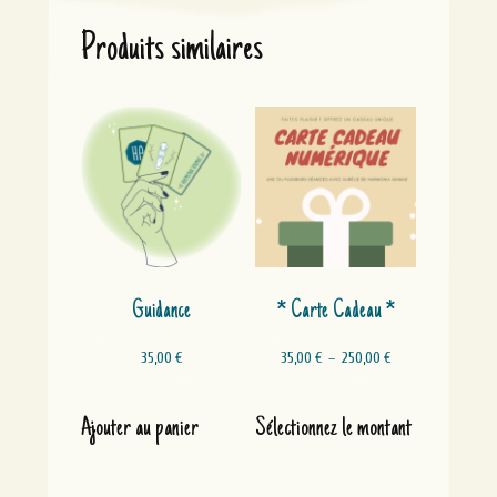
Produits similaires
Guidance
* Carte Cadeau *
Plage
35,00
€
35,00
€
–
250,00
€
de
prix :
Ce
35,00 €
produit
Ajouter au panier
Sélectionnez le montant
à
a
250,00 €
plusieurs
variations.
Les