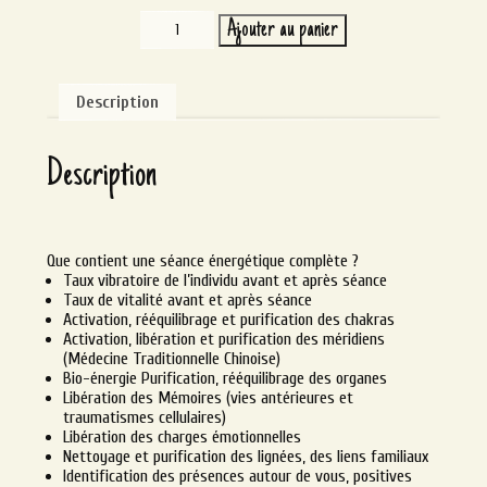
quantité
Ajouter au panier
de
Alternative:
Séance
énergétique
complète
Description
Description
Que contient une séance énergétique complète ?
Taux vibratoire de l’individu avant et après séance
Taux de vitalité avant et après séance
Activation, rééquilibrage et purification des chakras
Activation, libération et purification des méridiens
(Médecine Traditionnelle Chinoise)
Bio-énergie Purification, rééquilibrage des organes
Libération des Mémoires (vies antérieures et
traumatismes cellulaires)
Libération des charges émotionnelles
Nettoyage et purification des lignées, des liens familiaux
Identification des présences autour de vous, positives