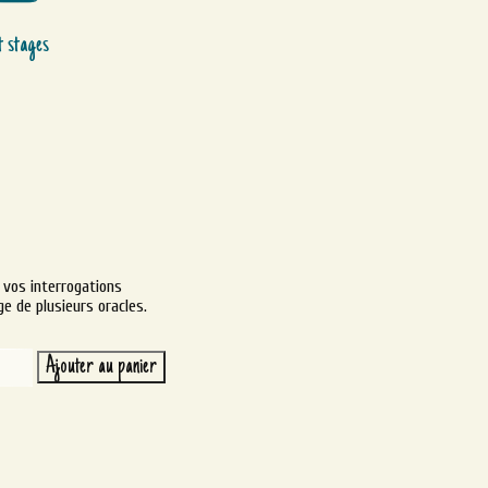
t stages
 vos interrogations
ge de plusieurs oracles.
té
Ajouter au panier
Alternative:
ce